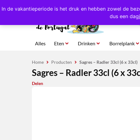
4,8/5,0 sterren
beoordeeld!
Eigen import uit Po
In de vakantieperiode is het druk en hebben zowel de bez
dus een dagj
Alles
Eten
Drinken
Borrelplank
Home
Producten
Sagres – Radler 33cl (6 x 33cl)
Sagres – Radler 33cl (6 x 33c
Delen