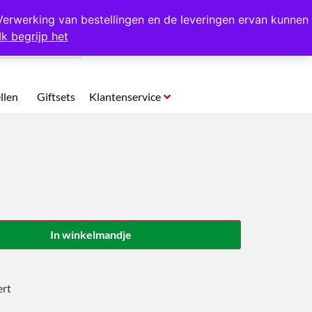
p te halen in Hansweert
Verwerking van bestellingen en de leveringen ervan kunnen
Ik begrijp het
0
llen
Giftsets
Klantenservice
In winkelmandje
ert