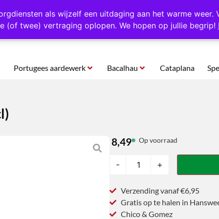
rtugal
Altijd 1000 verschillende producten op voorraad
Gratis o
orgdiensten als wijzelf een uitdaging aan het warme weer. 
e (of twee) vertraging oplopen. We hopen op jullie begrip!
Portugees aardewerk
Bacalhau
Cataplana
Spe
l)
8,49
Op voorraad
-
+
Verzending vanaf €6,95
Gratis op te halen in Hanswe
Chico & Gomez