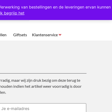
p te halen in Hansweert
Verwerking van bestellingen en de leveringen ervan kunnen
Ik begrijp het
0
llen
Giftsets
Klantenservice
rradig, maar wij zijn druk bezig om deze terug te
ouden indien het artikel weer voorradig is door
len.