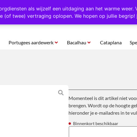
rtugal
Altijd 1000 verschillende producten op voorraad
Gratis o
orgdiensten als wijzelf een uitdaging aan het warme weer. 
e (of twee) vertraging oplopen. We hopen op jullie begrip!
Portugees aardewerk
Bacalhau
Cataplana
Spe
Momenteel is dit artikel niet voo
brengen. Wordt op de hoogte geh
hieronder je e-mailadres in te vul
Binnenkort beschikbaar