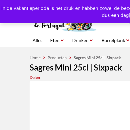
4,8/5,0 sterren
beoordeeld!
Eigen import uit Po
In de vakantieperiode is het druk en hebben zowel de bez
dus een dagj
Alles
Eten
Drinken
Borrelplank
Home
Producten
Sagres Mini 25cl | Sixpack
Sagres Mini 25cl | Sixpack
Delen