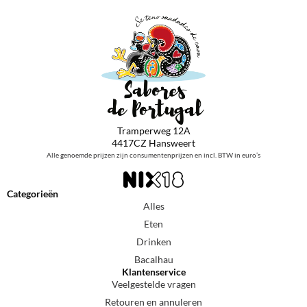
Tramperweg 12A
4417CZ Hansweert
Alle genoemde prijzen zijn consumentenprijzen en incl. BTW in euro’s
Categorieën
Alles
Eten
Drinken
Bacalhau
Klantenservice
Veelgestelde vragen
Retouren en annuleren