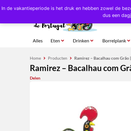
4,8/5,0 sterren
beoordeeld!
Eigen import uit Po
In de vakantieperiode is het druk en hebben zowel de bez
dus een dagj
Alles
Eten
Drinken
Borrelplank
Home
Producten
Ramirez – Bacalhau com Grão 
Ramirez – Bacalhau com Gr
Delen