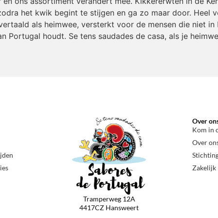
r en ons assortiment verandert mee. Kikkererwten in de Ke
odra het kwik begint te stijgen en ga zo maar door. Heel v
ertaald als heimwee, versterkt voor de mensen die niet in 
an Portugal houdt. Se tens saudades de casa, als je heimwe
Over on
Kom in 
Over on
ijden
Stichtin
ies
Zakelijk
Tramperweg 12A
4417CZ Hansweert