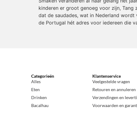
Smaken veranderen al naar gelang het jaa
kinderen er groot genoeg voor zijn, Tang z
dat de saudades, wat in Nederland wordt v
de Portugal hét adres voor iedereen die v
Categorieën
Klantenservice
Alles
Veelgestelde vragen
Eten
Retouren en annuleren
Drinken
Verzendingen en levert
Bacalhau
Voorwaarden en garant