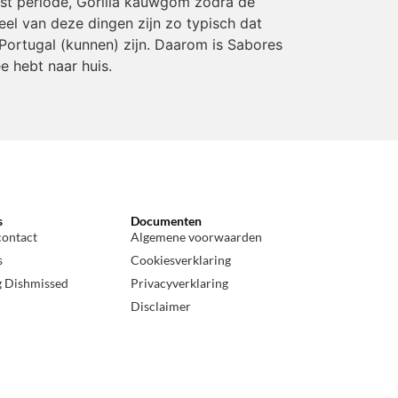
rst periode, Gorilla kauwgom zodra de
eel van deze dingen zijn zo typisch dat
Portugal (kunnen) zijn. Daarom is Sabores
e hebt naar huis.
s
Documenten
contact
Algemene voorwaarden
s
Cookiesverklaring
g Dishmissed
Privacyverklaring
Disclaimer