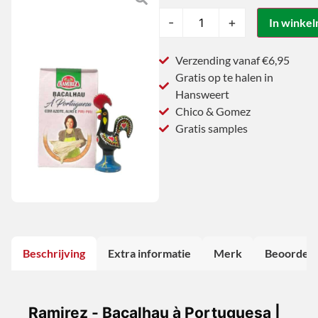
-
+
In winke
Verzending vanaf €6,95
Gratis op te halen in
Hansweert
Chico & Gomez
Gratis samples
Beschrijving
Extra informatie
Merk
Beoordeli
Ramirez - Bacalhau à Portuguesa |