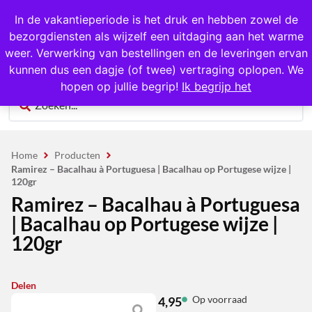
1000+ producten op voorraad
In de vakantieperiode is het druk en hebben zowel de
bezorgdiensten als wijzelf een uitdaging aan het warme
0
weer. Verwerking van bestellingen en de leveringen ervan
kunnen dus een dagje (of twee) vertraging oplopen. We
hopen op jullie begrip!
Ik begrijp het
Home
Producten
Ramirez – Bacalhau à Portuguesa | Bacalhau op Portugese wijze |
120gr
Ramirez – Bacalhau à Portuguesa
| Bacalhau op Portugese wijze |
120gr
Delen
Op voorraad
4,95