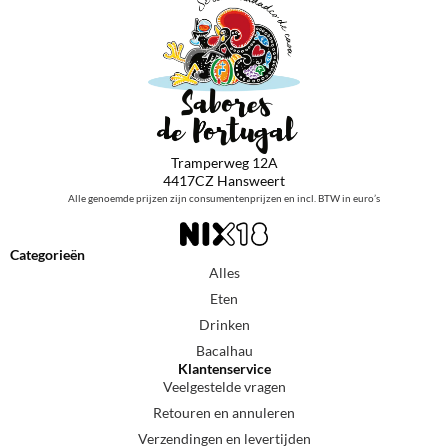
Tramperweg 12A
4417CZ Hansweert
Alle genoemde prijzen zijn consumentenprijzen en incl. BTW in euro’s
Categorieën
Alles
Eten
Drinken
Bacalhau
Klantenservice
Veelgestelde vragen
Retouren en annuleren
Verzendingen en levertijden