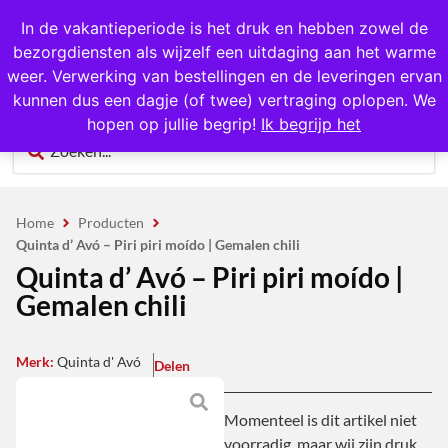
1000+ producten op voorraad
In de vakantieperiode is het druk en hebben zowel de
bezorgdiensten als wijzelf een uitdaging aan het warme
0
weer. Verwerking van bestellingen en de leveringen ervan
kunnen dus een dagje (of twee) vertraging oplopen. We
hopen op jullie begrip!
Ik begrijp het
Home
Producten
Quinta d’ Avó – Piri piri moído | Gemalen chili
Quinta d’ Avó – Piri piri moído |
Gemalen chili
Merk:
Quinta d' Avó
Delen
Momenteel is dit artikel niet
voorradig, maar wij zijn druk