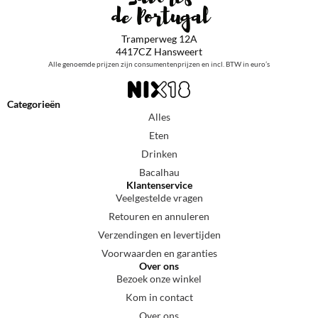
Tramperweg 12A
4417CZ Hansweert
Alle genoemde prijzen zijn consumentenprijzen en incl. BTW in euro’s
Categorieën
Alles
Eten
Drinken
Bacalhau
Klantenservice
Veelgestelde vragen
Retouren en annuleren
Verzendingen en levertijden
Voorwaarden en garanties
Over ons
Bezoek onze winkel
Kom in contact
Over ons