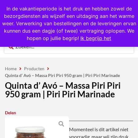
1000+ producten op voorraad
In de vakantieperiode is het druk en hebben zowel de
bezorgdiensten als wijzelf een uitdaging aan het warme
0
weer. Verwerking van bestellingen en de leveringen ervan
kunnen dus een dagje (of twee) vertraging oplopen. We
hopen op jullie begrip!
Ik begrijp het
Home
Producten
Quinta d’ Avó – Massa Piri Piri 950 gram | Piri Piri Marinade
Quinta d’ Avó – Massa Piri Piri
950 gram | Piri Piri Marinade
Delen
Momenteel is dit artikel niet
voorradig, maar wij zijn druk