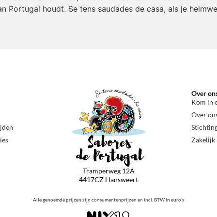
an Portugal houdt. Se tens saudades de casa, als je heimwe
Over on
Kom in 
Over on
ijden
Stichtin
ies
Zakelijk
Tramperweg 12A
4417CZ Hansweert
Alle genoemde prijzen zijn consumentenprijzen en incl. BTW in euro’s