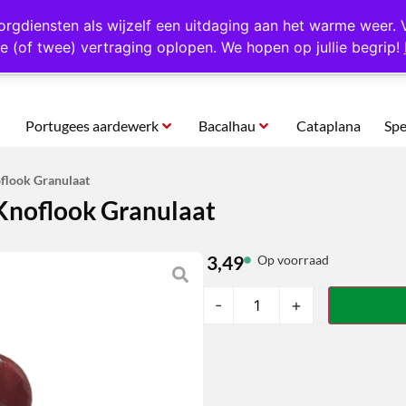
rtugal
Altijd 1000 verschillende producten op voorraad
Gratis o
orgdiensten als wijzelf een uitdaging aan het warme weer. 
e (of twee) vertraging oplopen. We hopen op jullie begrip!
Portugees aardewerk
Bacalhau
Cataplana
Spe
oflook Granulaat
 Knoflook Granulaat
3,49
Op voorraad
-
+