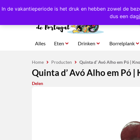
4,8/5,0 sterren
beoordeeld!
Eigen import uit Po
In de vakantieperiode is het druk en hebben zowel de bez
dus een dagj
Alles
Eten
Drinken
Borrelplank
Home
Producten
Quinta d’ Avó Alho em Pó | Kn
Quinta d’ Avó Alho em Pó |
Delen