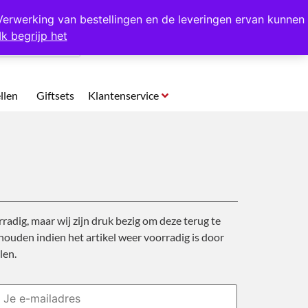
p te halen in Hansweert
Verwerking van bestellingen en de leveringen ervan kunnen
Ik begrijp het
0
llen
Giftsets
Klantenservice
rradig, maar wij zijn druk bezig om deze terug te
ouden indien het artikel weer voorradig is door
len.