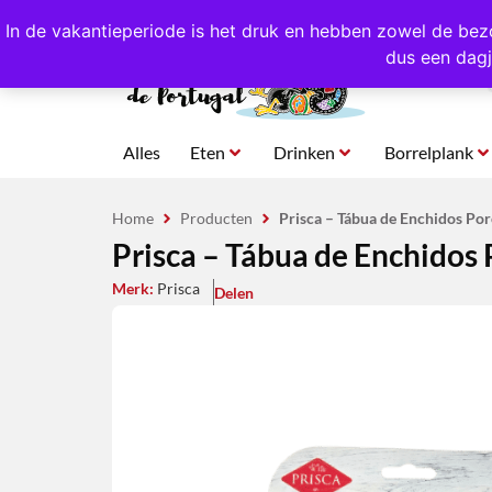
4,8/5,0 sterren
beoordeeld!
Eigen import uit Po
In de vakantieperiode is het druk en hebben zowel de bez
dus een dagj
Alles
Eten
Drinken
Borrelplank
Home
Producten
Prisca – Tábua de Enchidos Por
Prisca – Tábua de Enchidos 
Merk:
Prisca
Delen