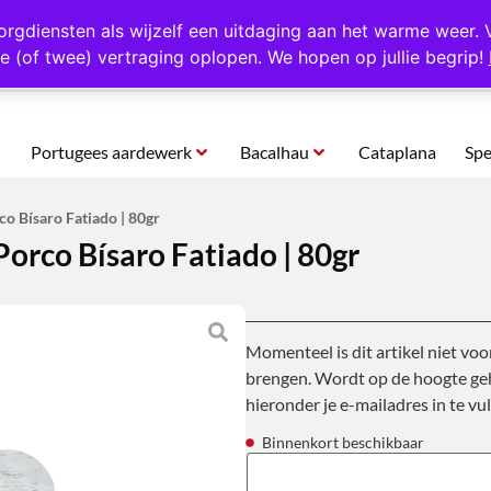
rtugal
Altijd 1000 verschillende producten op voorraad
Gratis o
orgdiensten als wijzelf een uitdaging aan het warme weer. 
e (of twee) vertraging oplopen. We hopen op jullie begrip!
Portugees aardewerk
Bacalhau
Cataplana
Spe
co Bísaro Fatiado | 80gr
Porco Bísaro Fatiado | 80gr
Momenteel is dit artikel niet voo
brengen. Wordt op de hoogte geh
hieronder je e-mailadres in te vul
Binnenkort beschikbaar