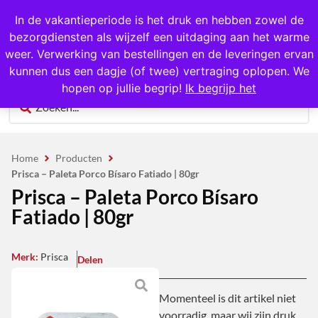
1000+ producten op voorraad
In de vakantieperiode is het druk en hebben zowel de
bezorgdiensten als wijzelf een uitdaging aan het warme
0
weer. Verwerking van bestellingen en de leveringen ervan
kunnen dus een dagje (of twee) vertraging oplopen. We
hopen op jullie begrip!
Ik begrijp het
Home
Producten
Prisca – Paleta Porco Bísaro Fatiado | 80gr
Prisca – Paleta Porco Bísaro
Fatiado | 80gr
Merk:
Prisca
Delen
Momenteel is dit artikel niet
voorradig, maar wij zijn druk