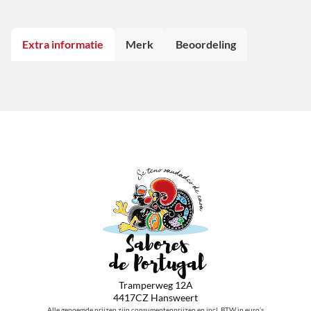
Extra informatie
Merk
Beoordeling
Tramperweg 12A
4417CZ Hansweert
Alle genoemde prijzen zijn consumentenprijzen en incl. BTW in euro’s