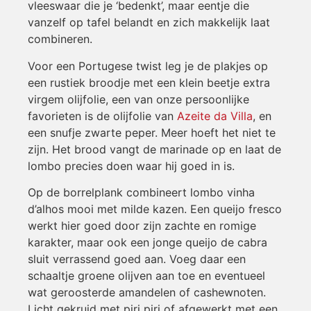
vleeswaar die je ‘bedenkt’, maar eentje die
vanzelf op tafel belandt en zich makkelijk laat
combineren.
Voor een Portugese twist leg je de plakjes op
een rustiek broodje met een klein beetje extra
virgem olijfolie, een van onze persoonlijke
favorieten is de olijfolie van
Azeite da Villa
, en
een snufje zwarte peper. Meer hoeft het niet te
zijn. Het brood vangt de marinade op en laat de
lombo precies doen waar hij goed in is.
Op de borrelplank combineert lombo vinha
d’alhos mooi met milde kazen. Een queijo fresco
werkt hier goed door zijn zachte en romige
karakter, maar ook een jonge queijo de cabra
sluit verrassend goed aan. Voeg daar een
schaaltje groene olijven aan toe en eventueel
wat geroosterde amandelen of cashewnoten.
Licht gekruid met piri piri of afgewerkt met een