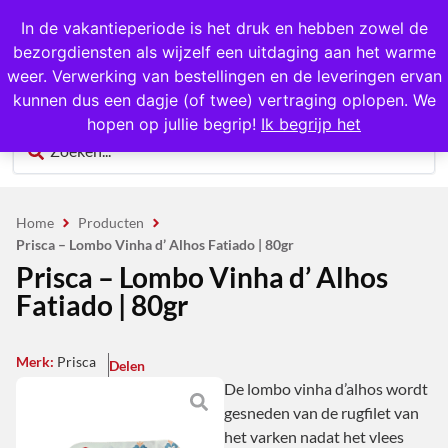
1000+ producten op voorraad
In de vakantieperiode is het druk en hebben zowel de
bezorgdiensten als wijzelf een uitdaging aan het warme
0
weer. Verwerking van bestellingen en de leveringen ervan
kunnen dus een dagje (of twee) vertraging oplopen. We
hopen op jullie begrip!
Ik begrijp het
Home
Producten
Prisca – Lombo Vinha d’ Alhos Fatiado | 80gr
Prisca – Lombo Vinha d’ Alhos
Fatiado | 80gr
Merk:
Prisca
Delen
De lombo vinha d’alhos wordt
gesneden van de rugfilet van
het varken nadat het vlees