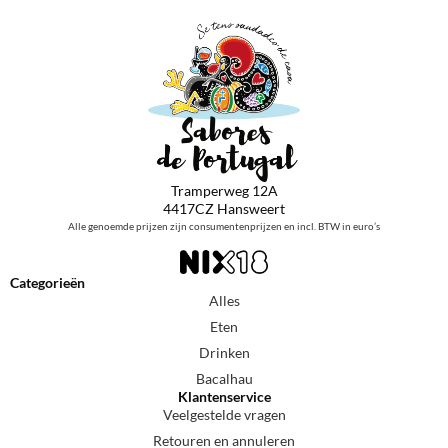
Tramperweg 12A
4417CZ Hansweert
Alle genoemde prijzen zijn consumentenprijzen en incl. BTW in euro’s
Categorieën
Alles
Eten
Drinken
Bacalhau
Klantenservice
Veelgestelde vragen
Retouren en annuleren