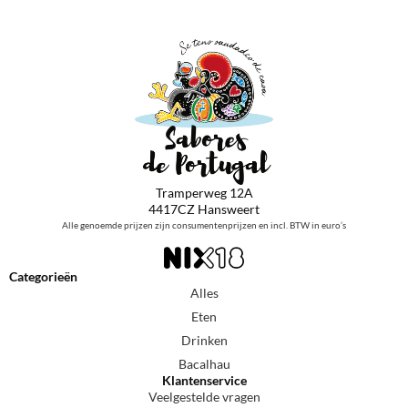
Tramperweg 12A
4417CZ Hansweert
Alle genoemde prijzen zijn consumentenprijzen en incl. BTW in euro’s
Categorieën
Alles
Eten
Drinken
Bacalhau
Klantenservice
Veelgestelde vragen