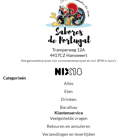
Tramperweg 12A
4417CZ Hansweert
Alle genoemde prijzen zijn consumentenprijzen en incl. BTW in euro’s
Categorieën
Alles
Eten
Drinken
Bacalhau
Klantenservice
Veelgestelde vragen
Retouren en annuleren
Verzendingen en levertijden