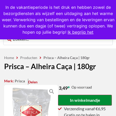
1000+ producten op voorraad
In de vakantieperiode is het druk en hebben zowel de
bezorgdiensten als wijzelf een uitdaging aan het warme
0
weer. Verwerking van bestellingen en de leveringen ervan
kunnen dus een dagje (of twee) vertraging oplopen. We
hopen op jullie begrip!
Ik begrijp het
Home
Producten
Prisca – Alheira Caça | 180gr
Prisca – Alheira Caça | 180gr
Merk:
Prisca
Delen
Op voorraad
3,49
In winkelmandje
Verzending vanaf €6,95
Gratis op te halen in