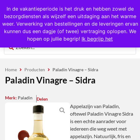
1000+ producten op voorraad
In de vakantieperiode is het druk en hebben zowel de
bezorgdiensten als wijzelf een uitdaging aan het warme
0
weer. Verwerking van bestellingen en de leveringen ervan
kunnen dus een dagje (of twee) vertraging oplopen. We
hopen op jullie begrip!
Ik begrijp het
Home
Producten
Paladin Vinagre – Sidra
Paladin Vinagre – Sidra
Merk:
Paladin
Delen
Appelazijn van Paladin,
oftewel Paladin Vinagre Sidra
is een echte aanrader voor
iedereen die weg weet met
appelazijn. Natuurlijk, fris en