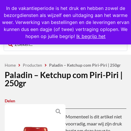
In de vakantieperiode is het druk en hebben zowel de
bezorgdiensten als wijzelf een uitdaging aan het warme
0
weer. Verwerking van bestellingen en de leveringen ervan
kunnen dus een dagje (of twee) vertraging oplopen. We
hopen op jullie begrip!
Ik begrijp het
Home
Producten
Paladin – Ketchup com Piri-Piri | 250gr
Paladin – Ketchup com Piri-Piri |
250gr
Delen
Momenteel is dit artikel niet
voorradig, maar wij zijn druk
bezig om deze terug te