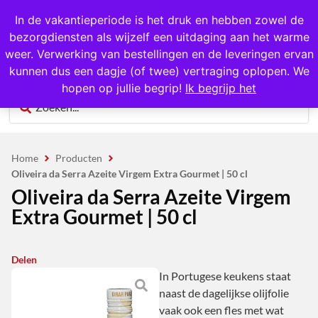
1000+ producten op voorraad
In de vakantieperiode is het druk en hebben zowel de
bezorgdiensten als wijzelf een uitdaging aan het warme
0
weer. Verwerking van bestellingen en de leveringen ervan
kunnen dus een dagje (of twee) vertraging oplopen. We
hopen op jullie begrip!
Ik begrijp het
Home
Producten
Oliveira da Serra Azeite Virgem Extra Gourmet | 50 cl
Oliveira da Serra Azeite Virgem
Extra Gourmet | 50 cl
Delen
In Portugese keukens staat
naast de dagelijkse olijfolie
vaak ook een fles met wat