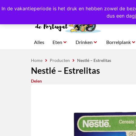
4,8/5,0 sterren
beoordeeld!
Eigen import uit Po
In de vakantieperiode is het druk en hebben zowel de bez
dus een dagj
Alles
Eten
Drinken
Borrelplank
Home
Producten
Nestlé – Estrelitas
Nestlé – Estrelitas
Delen