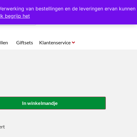
p te halen in Hansweert
Verwerking van bestellingen en de leveringen ervan kunnen
Ik begrijp het
0
llen
Giftsets
Klantenservice
In winkelmandje
ert