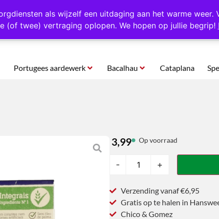
rtugal
Altijd 1000 verschillende producten op voorraad
Gratis o
orgdiensten als wijzelf een uitdaging aan het warme weer. 
e (of twee) vertraging oplopen. We hopen op jullie begrip!
Portugees aardewerk
Bacalhau
Cataplana
Spe
3,99
Op voorraad
-
+
Verzending vanaf €6,95
Gratis op te halen in Hanswe
Chico & Gomez