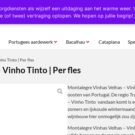
rtugal
Altijd 1000 verschillende producten op voorraad
Gratis o
orgdiensten als wijzelf een uitdaging aan het warme weer. 
e (of twee) vertraging oplopen. We hopen op jullie begrip!
Portugees aardewerk
Bacalhau
Cataplana
Spe
ho Tinto | Per fles
Vinho Tinto | Per fles
Montalegre Vinhas Velhas – Vinho
oosten van Portugal. De regio T
– Vinho Tinto vandaan komt is e
zomers en ijskoude wintermaanden
wijnbouw hier onmogelijk zou zij
Montalegre Vinhas Velhas – Vinh
wilde bessen en de mooie smaak 