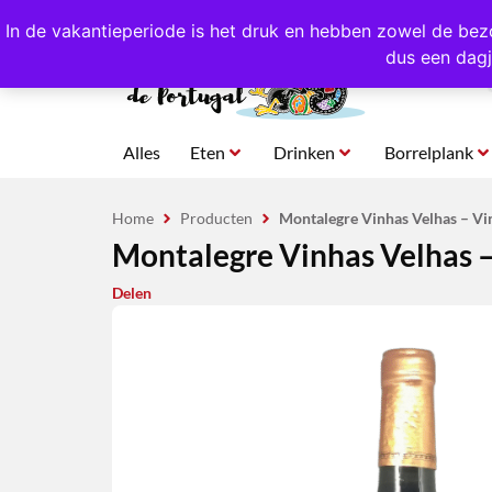
4,8/5,0 sterren
beoordeeld!
Eigen import uit Po
In de vakantieperiode is het druk en hebben zowel de bez
dus een dagj
Alles
Eten
Drinken
Borrelplank
Home
Producten
Montalegre Vinhas Velhas – Vin
Montalegre Vinhas Velhas – 
Delen