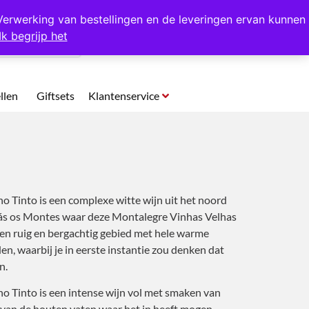
p te halen in Hansweert
Verwerking van bestellingen en de leveringen ervan kunnen
Ik begrijp het
0
llen
Giftsets
Klantenservice
 Tinto is een complexe witte wijn uit het noord
rás os Montes waar deze Montalegre Vinhas Velhas
en ruig en bergachtig gebied met hele warme
, waarbij je in eerste instantie zou denken dat
n.
o Tinto is een intense wijn vol met smaken van
van de houten vaten waar het in heeft mogen