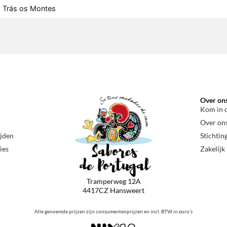
Trás os Montes
Over on
Kom in 
Over on
ijden
Stichtin
ies
Zakelijk
Tramperweg 12A
4417CZ Hansweert
Alle genoemde prijzen zijn consumentenprijzen en incl. BTW in euro’s