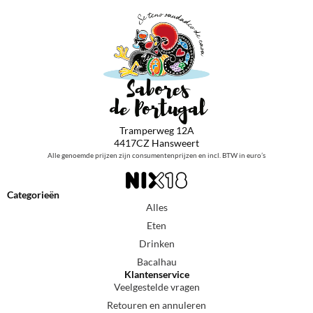
Tramperweg 12A
4417CZ Hansweert
Alle genoemde prijzen zijn consumentenprijzen en incl. BTW in euro’s
Categorieën
Alles
Eten
Drinken
Bacalhau
Klantenservice
Veelgestelde vragen
Retouren en annuleren