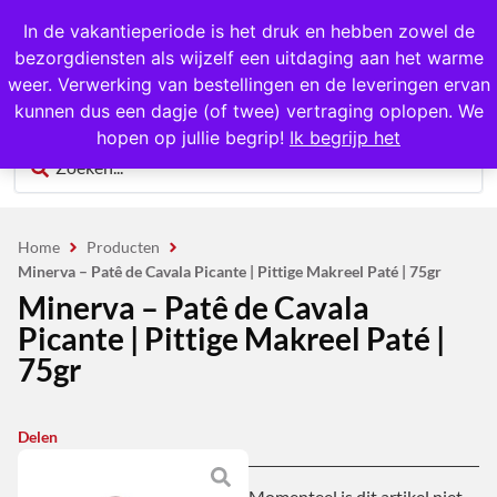
1000+ producten op voorraad
In de vakantieperiode is het druk en hebben zowel de
bezorgdiensten als wijzelf een uitdaging aan het warme
0
weer. Verwerking van bestellingen en de leveringen ervan
kunnen dus een dagje (of twee) vertraging oplopen. We
hopen op jullie begrip!
Ik begrijp het
Home
Producten
Minerva – Patê de Cavala Picante | Pittige Makreel Paté | 75gr
Minerva – Patê de Cavala
Picante | Pittige Makreel Paté |
75gr
Delen
Momenteel is dit artikel niet