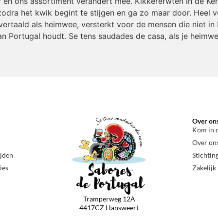
r en ons assortiment verandert mee. Kikkererwten in de Ke
odra het kwik begint te stijgen en ga zo maar door. Heel v
ertaald als heimwee, versterkt voor de mensen die niet in 
an Portugal houdt. Se tens saudades de casa, als je heimwe
Over on
Kom in 
Over on
ijden
Stichtin
ies
Zakelijk
Tramperweg 12A
4417CZ Hansweert