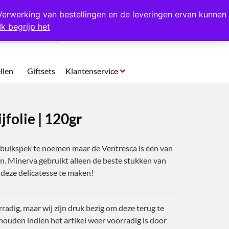
p te halen in Hansweert
Verwerking van bestellingen en de leveringen ervan kunnen
Ik begrijp het
0
llen
Giftsets
Klantenservice
jfolie | 120gr
t buikspek te noemen maar de Ventresca is één van
jn. Minerva gebruikt alleen de beste stukken van
 deze delicatesse te maken!
rradig, maar wij zijn druk bezig om deze terug te
ouden indien het artikel weer voorradig is door