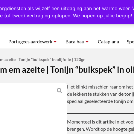
rtugal
Altijd 1000 verschillende producten op voorraad
Gratis o
orgdiensten als wijzelf een uitdaging aan het warme weer. 
e (of twee) vertraging oplopen. We hopen op jullie begrip!
Portugees aardewerk
Bacalhau
Cataplana
Spe
azeite | Tonijn “buikspek” in olijfolie | 120gr
em azeite | Tonijn “buikspek” in oli
Het klinkt misschien raar om he
de lekkerste stukken van de toni
speciaal geselecteerde tonijn om
Momenteel is dit artikel niet voo
brengen. Wordt op de hoogte geh