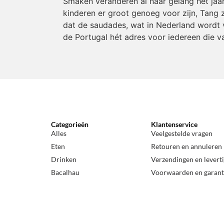
Smaken veranderen al naar gelang het jaa
kinderen er groot genoeg voor zijn, Tang z
dat de saudades, wat in Nederland wordt v
de Portugal hét adres voor iedereen die v
Categorieën
Klantenservice
Alles
Veelgestelde vragen
Eten
Retouren en annuleren
Drinken
Verzendingen en levert
Bacalhau
Voorwaarden en garant