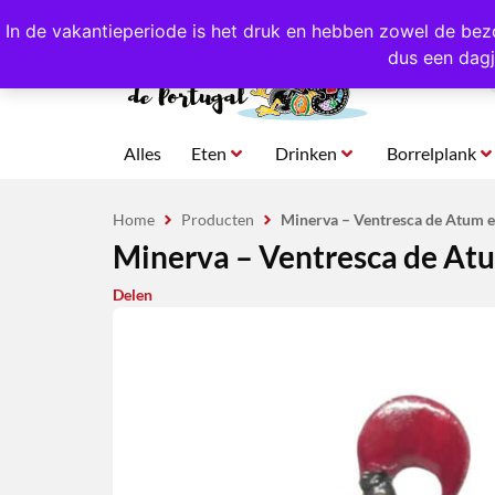
4,8/5,0 sterren
beoordeeld!
Eigen import uit Po
In de vakantieperiode is het druk en hebben zowel de bez
dus een dagj
Alles
Eten
Drinken
Borrelplank
Home
Producten
Minerva – Ventresca de Atum em 
Minerva – Ventresca de Atum 
Delen