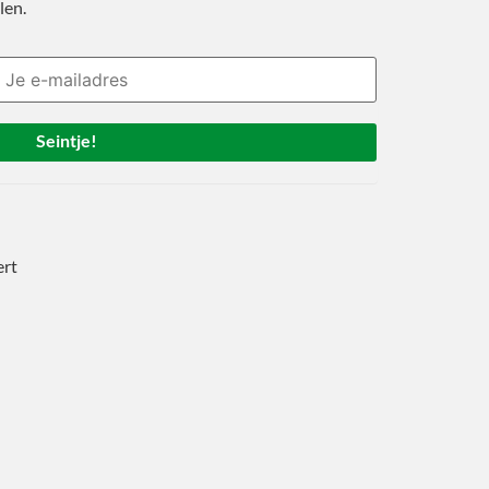
len.
Seintje!
ert