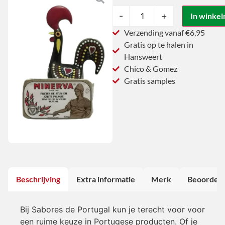
-
+
In winke
Verzending vanaf €6,95
Gratis op te halen in
Hansweert
Chico & Gomez
Gratis samples
Beschrijving
Extra informatie
Merk
Beoordeli
Bij Sabores de Portugal kun je terecht voor voor
een ruime keuze in Portugese producten. Of je