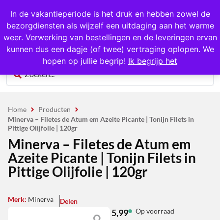
1000+ producten op voorraad
In de vakantieperiode is het druk en hebben zowel de
bezorgdiensten als wijzelf een uitdaging aan het warme
0
weer. Verwerking van bestellingen en de leveringen ervan
kunnen dus een dagje (of twee) vertraging oplopen. We
hopen op jullie begrip!
Ik begrijp het
Home
Producten
Minerva – Filetes de Atum em Azeite Picante | Tonijn Filets in
Pittige Olijfolie | 120gr
Minerva – Filetes de Atum em
Azeite Picante | Tonijn Filets in
Pittige Olijfolie | 120gr
Merk:
Minerva
Delen
Op voorraad
5,99