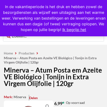
1000+ producten op voorraad
In de vakantieperiode is het druk en hebben zowel de
bezorgdiensten als wijzelf een uitdaging aan het warme
0
weer. Verwerking van bestellingen en de leveringen ervan
kunnen dus een dagje (of twee) vertraging oplopen. We
hopen op jullie begrip!
Ik begrijp het
Home
Producten
Minerva – Atum Posta em Azeite VE Biológico | Tonijn in Extra
Virgem Olijfolie | 120gr
Minerva – Atum Posta em Azeite
VE Biológico | Tonijn in Extra
Virgem Olijfolie | 120gr
Merk:
Minerva
Delen
Op voorraad
6,99