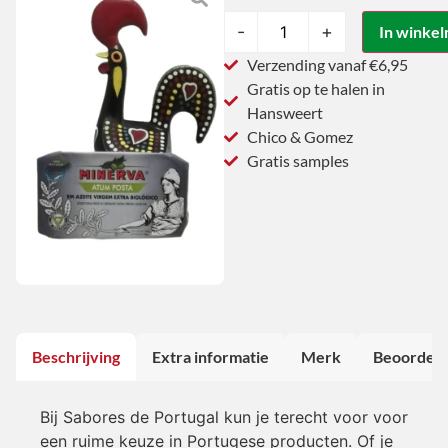
-
+
In winke
Verzending vanaf €6,95
Gratis op te halen in
Hansweert
Chico & Gomez
Gratis samples
Beschrijving
Extra informatie
Merk
Beoordeli
Bij Sabores de Portugal kun je terecht voor voor
een ruime keuze in Portugese producten. Of je