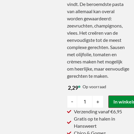
vindt. De beroemdste pasta
van allemaal kan overal
worden gewaardeerd:
zeevruchten, champignons,
vlees. Het creëren van de
eenvoudigste tot de meest
complexe gerechten. Sausen
met olijfolie, tomaten en
crèmes maken het mogelijk
om heerlijke, maar eenvoudige
gerechten te maken.
Op voorraad
2,29
-
+
In winke
Verzending vanaf €6,95
Gratis op te halen in
Hansweert
Chico & Gomez