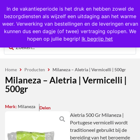
1000+ producten op voorraad
In de vakantieperiode is het druk en hebben zowel de
bezorgdiensten als wijzelf een uitdaging aan het warme
0
weer. Verwerking van bestellingen en de leveringen ervan
kunnen dus een dagje (of twee) vertraging oplopen. We
hopen op jullie begrip!
Ik begrijp het
Home
Producten
Milaneza – Aletria | Vermicelli | 500gr
Milaneza – Aletria | Vermicelli |
500gr
Merk:
Milaneza
Delen
Aletria 500 Gr Milaneza |
Portugese vermicelli wordt
traditioneel gebruikt bij de
bereiding van het beroemde