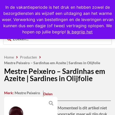
1000+ producten op voorraad
In de vakantieperiode is het druk en hebben zowel de
bezorgdiensten als wijzelf een uitdaging aan het warme
0
weer. Verwerking van bestellingen en de leveringen ervan
kunnen dus een dagje (of twee) vertraging oplopen. We
hopen op jullie begrip!
Ik begrijp het
Home
Producten
Mestre Peixeiro – Sardinhas em Azeite | Sardines in Olijfolie
Mestre Peixeiro – Sardinhas em
Azeite | Sardines in Olijfolie
Merk:
Mestre Peixeiro
Delen
Momenteel is dit artikel niet
voorradig, maar wij zijn druk