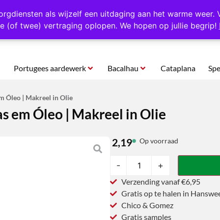
rtugal
Altijd 1000 verschillende producten op voorraad
Gratis o
orgdiensten als wijzelf een uitdaging aan het warme weer. 
e (of twee) vertraging oplopen. We hopen op jullie begrip!
Portugees aardewerk
Bacalhau
Cataplana
Spe
m Óleo | Makreel in Olie
s em Óleo | Makreel in Olie
2,19
Op voorraad
-
+
Verzending vanaf €6,95
Gratis op te halen in Hanswe
Chico & Gomez
Gratis samples