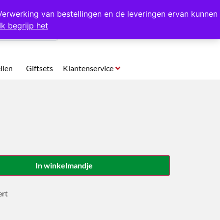
p te halen in Hansweert
Verwerking van bestellingen en de leveringen ervan kunnen
Ik begrijp het
0
llen
Giftsets
Klantenservice
In winkelmandje
ert