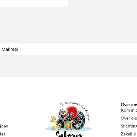
Makreel
Over on
Kom in 
Over on
ijden
Stichtin
ies
Zakelijk