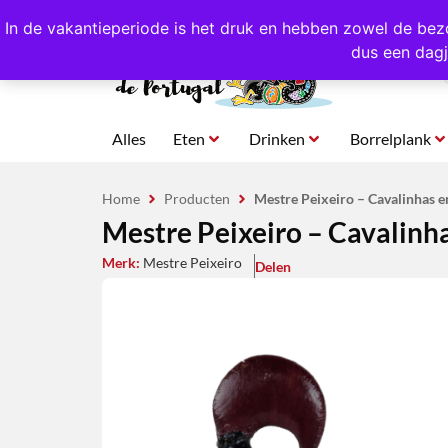
4,8/5,0 sterren
beoordeeld!
Eigen import uit Po
In de vakantieperiode is het druk en hebben zowel de bez
dus een dagj
Alles
Eten
Drinken
Borrelplank
Home
Producten
Mestre Peixeiro – Cavalinhas e
Mestre Peixeiro – Cavalinha
Merk:
Mestre Peixeiro
Delen