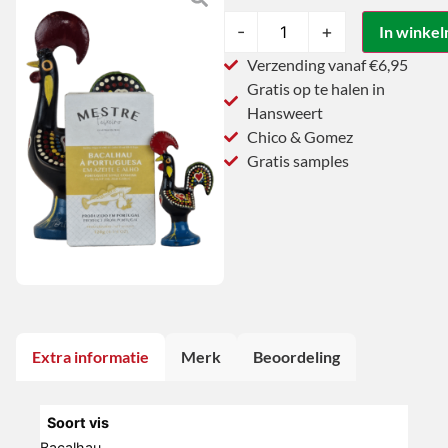
-
+
In winke
Verzending vanaf €6,95
Gratis op te halen in
Hansweert
Chico & Gomez
Gratis samples
Extra informatie
Merk
Beoordeling
Soort vis
Bacalhau