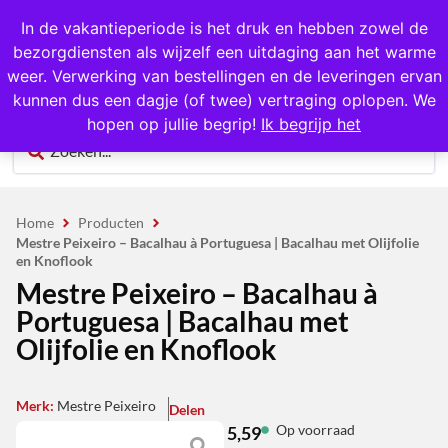
1000+ producten op voorraad
In de vakantieperiode is het druk en hebben zowel de
bezorgdiensten als wijzelf een uitdaging aan het warme
0
weer. Verwerking van bestellingen en de leveringen ervan
kunnen dus een dagje (of twee) vertraging oplopen. We
hopen op jullie begrip!
Ik begrijp het
Home
Producten
Mestre Peixeiro – Bacalhau à Portuguesa | Bacalhau met Olijfolie
en Knoflook
Mestre Peixeiro – Bacalhau à
Portuguesa | Bacalhau met
Olijfolie en Knoflook
Merk:
Mestre Peixeiro
Delen
Op voorraad
5,59