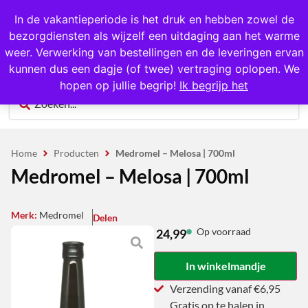
1000+ producten op voorraad
In de vakantieperiode is het druk en hebben zowel de
bezorgdiensten als wijzelf een uitdaging aan het warme
0
weer. Verwerking van bestellingen en de leveringen ervan
kunnen dus een dagje (of twee) vertraging oplopen. We
hopen op jullie begrip!
Ik begrijp het
Home
Producten
Medromel – Melosa | 700ml
Medromel – Melosa | 700ml
Merk:
Medromel
Delen
Op voorraad
24,99
In winkelmandje
Verzending vanaf €6,95
Gratis op te halen in