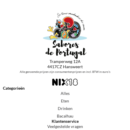
Tramperweg 12A
4417CZ Hansweert
Alle genoemde prijzen zijn consumentenprijzen en incl. BTW in euro’s
Categorieën
Alles
Eten
Drinken
Bacalhau
Klantenservice
Veelgestelde vragen