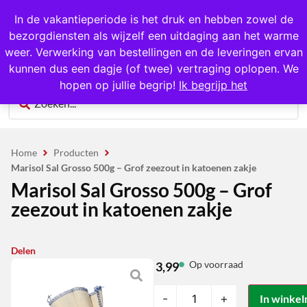
1000+ producten op voorraad
In de vakantieperiode is het druk en hebben zowel de
bezorgdiensten als wijzelf een uitdaging aan het warme
0
weer. Verwerking van bestellingen en de leveringen ervan
kunnen dus een dagje (of twee) vertraging oplopen. We
hopen op jullie begrip!
Ik begrijp het
Home
Producten
Marisol Sal Grosso 500g – Grof zeezout in katoenen zakje
Marisol Sal Grosso 500g – Grof
zeezout in katoenen zakje
Delen
Op voorraad
3,99
-
+
In winke