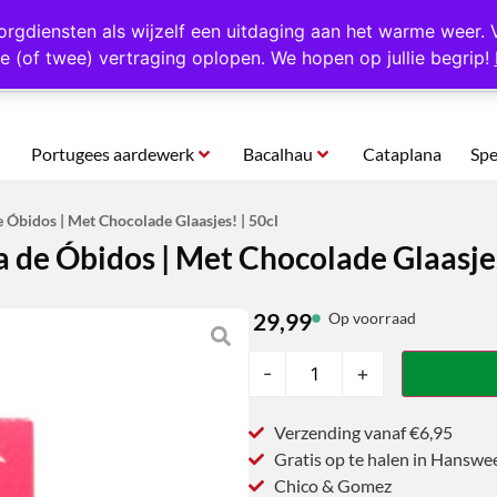
rtugal
Altijd 1000 verschillende producten op voorraad
Gratis o
orgdiensten als wijzelf een uitdaging aan het warme weer. 
e (of twee) vertraging oplopen. We hopen op jullie begrip!
Portugees aardewerk
Bacalhau
Cataplana
Spe
e Óbidos | Met Chocolade Glaasjes! | 50cl
a de Óbidos | Met Chocolade Glaasjes
29,99
Op voorraad
-
+
Verzending vanaf €6,95
Gratis op te halen in Hanswe
Chico & Gomez