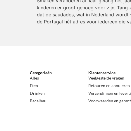
Smaken veranderen al naar gelang het jaa
kinderen er groot genoeg voor zijn, Tang z
dat de saudades, wat in Nederland wordt v
de Portugal hét adres voor iedereen die v
Categorieën
Klantenservice
Alles
Veelgestelde vragen
Eten
Retouren en annuleren
Drinken
Verzendingen en levert
Bacalhau
Voorwaarden en garant