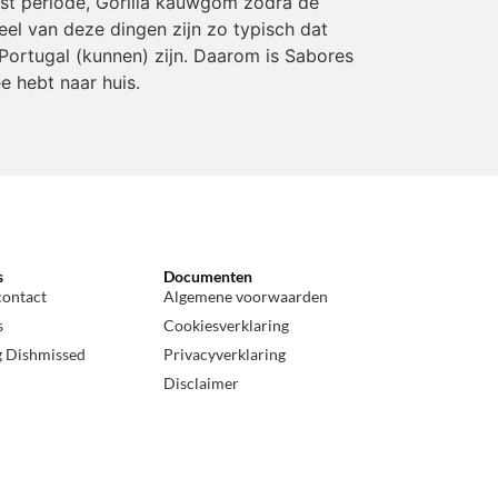
rst periode, Gorilla kauwgom zodra de
eel van deze dingen zijn zo typisch dat
Portugal (kunnen) zijn. Daarom is Sabores
e hebt naar huis.
s
Documenten
contact
Algemene voorwaarden
s
Cookiesverklaring
g Dishmissed
Privacyverklaring
Disclaimer