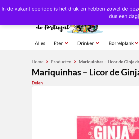
4,8/5,0 sterren
beoordeeld!
Eigen import uit Po
In de vakantieperiode is het druk en hebben zowel de bez
dus een dagj
Alles
Eten
Drinken
Borrelplank
Home
Producten
Mariquinhas – Licor de Ginja d
Mariquinhas – Licor de Ginj
Delen