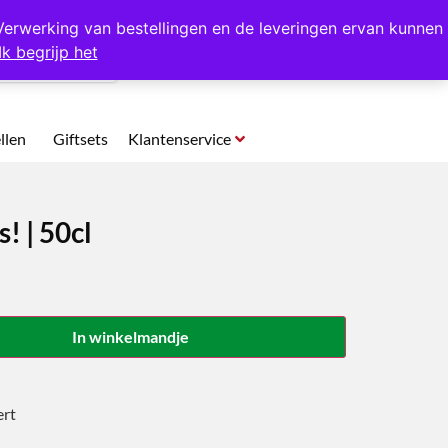
p te halen in Hansweert
Verwerking van bestellingen en de leveringen ervan kunnen
Ik begrijp het
0
llen
Giftsets
Klantenservice
! | 50cl
In winkelmandje
ert