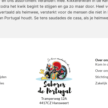
r en ons assortiment verandert mee. Kikkererwten in de Ke
odra het kwik begint te stijgen en ga zo maar door. Heel v
ertaald als heimwee, versterkt voor de mensen die niet in 
an Portugal houdt. Se tens saudades de casa, als je heimwe
Over on
Kom in 
Over on
ijden
Stichtin
ies
Zakelijk
Tramperweg 12A
4417CZ Hansweert