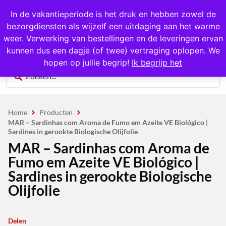
1000+ producten op voorraad
In de vakantieperiode is het druk en hebben zowel de
bezorgdiensten als wijzelf een uitdaging aan het warme
0
weer. Verwerking van bestellingen en de leveringen ervan
kunnen dus een dagje (of twee) vertraging oplopen. We
hopen op jullie begrip!
Ik begrijp het
Home
Producten
MAR – Sardinhas com Aroma de Fumo em Azeite VE Biológico |
Sardines in gerookte Biologische Olijfolie
MAR – Sardinhas com Aroma de
Fumo em Azeite VE Biológico |
Sardines in gerookte Biologische
Olijfolie
Delen