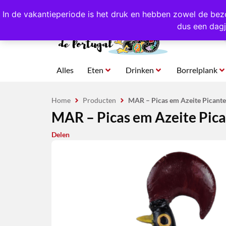
4,8/5,0 sterren
beoordeeld!
Eigen import uit Po
In de vakantieperiode is het druk en hebben zowel de bez
dus een dagj
Alles
Eten
Drinken
Borrelplank
Home
Producten
MAR – Picas em Azeite Picante |
MAR – Picas em Azeite Picant
Delen