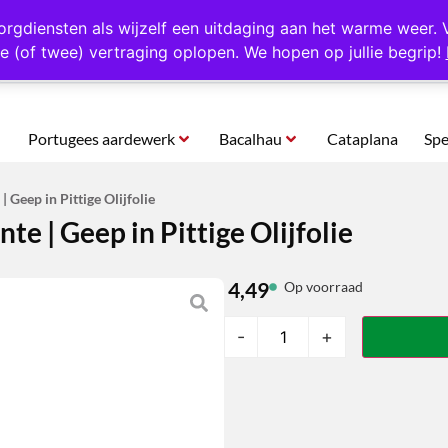
rtugal
Altijd 1000 verschillende producten op voorraad
Gratis o
orgdiensten als wijzelf een uitdaging aan het warme weer. 
e (of twee) vertraging oplopen. We hopen op jullie begrip!
Portugees aardewerk
Bacalhau
Cataplana
Spe
 Geep in Pittige Olijfolie
e | Geep in Pittige Olijfolie
4,49
Op voorraad
-
+