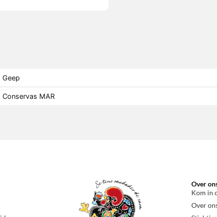
Geep
Conservas MAR
Over on
Kom in 
Over on