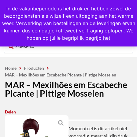
1000+ producten op voorraad
In de vakantieperiode is het druk en hebben zowel de
bezorgdiensten als wijzelf een uitdaging aan het warme
0
weer. Verwerking van bestellingen en de leveringen ervan
kunnen dus een dagje (of twee) vertraging oplopen. We
hopen op jullie begrip!
Ik begrijp het
Home
Producten
MAR – Mexilhões em Escabeche Picante | Pittige Mosselen
MAR – Mexilhões em Escabeche
Picante | Pittige Mosselen
Delen
Momenteel is dit artikel niet
voorradig, maar wij zijn druk