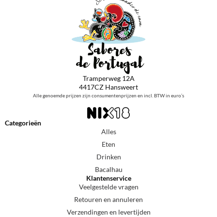
Tramperweg 12A
4417CZ Hansweert
Alle genoemde prijzen zijn consumentenprijzen en incl. BTW in euro’s
Categorieën
Alles
Eten
Drinken
Bacalhau
Klantenservice
Veelgestelde vragen
Retouren en annuleren
Verzendingen en levertijden