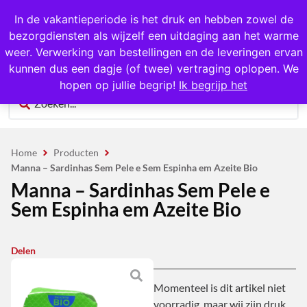
1000+ producten op voorraad
In de vakantieperiode is het druk en hebben zowel de
bezorgdiensten als wijzelf een uitdaging aan het warme
0
weer. Verwerking van bestellingen en de leveringen ervan
kunnen dus een dagje (of twee) vertraging oplopen. We
hopen op jullie begrip!
Ik begrijp het
Home
Producten
Manna – Sardinhas Sem Pele e Sem Espinha em Azeite Bio
Manna – Sardinhas Sem Pele e
Sem Espinha em Azeite Bio
Delen
Momenteel is dit artikel niet
voorradig, maar wij zijn druk