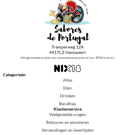
Tramperweg 12A
4417CZ Hansweert
Alle genoemde prijzen zijn consumentenprijzen en incl. BTW in euro’s
Categorieën
Alles
Eten
Drinken
Bacalhau
Klantenservice
Veelgestelde vragen
Retouren en annuleren
Verzendingen en levertijden