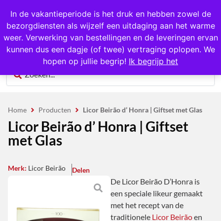
1000+ producten op voorraad
In de vakantieperiode is het druk en hebben zowel de
bezorgdiensten als wijzelf een uitdaging aan het warme
0
weer. Verwerking van bestellingen en de leveringen ervan
kunnen dus een dagje (of twee) vertraging oplopen. We
hopen op jullie begrip!
Ik begrijp het
Home
Producten
Licor Beirão d’ Honra | Giftset met Glas
Licor Beirão d’ Honra | Giftset
met Glas
Merk:
Licor Beirão
Delen
De Licor Beirão D’Honra is
een speciale likeur gemaakt
met het recept van de
traditionele
Licor Beirão
en