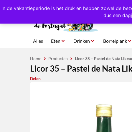
4,8/5,0 sterren
beoordeeld!
Eigen import uit Po
In de vakantieperiode is het druk en hebben zowel de bez
dus een dagj
Alles
Eten
Drinken
Borrelplank
Home
Producten
Licor 35 – Pastel de Nata Likeur
Licor 35 – Pastel de Nata Lik
Delen