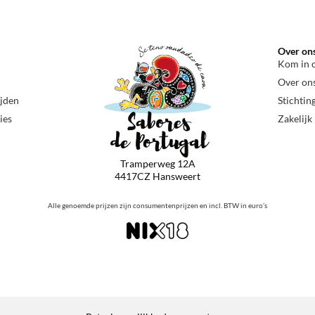
Over on
Kom in 
Over on
ijden
Stichtin
ies
Zakelijk
Tramperweg 12A
4417CZ Hansweert
Alle genoemde prijzen zijn consumentenprijzen en incl. BTW in euro’s