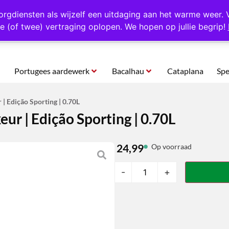
rtugal
Altijd 1000 verschillende producten op voorraad
Gratis o
orgdiensten als wijzelf een uitdaging aan het warme weer. 
e (of twee) vertraging oplopen. We hopen op jullie begrip!
Portugees aardewerk
Bacalhau
Cataplana
Spe
 | Edição Sporting | 0.70L
eur | Edição Sporting | 0.70L
24,99
Op voorraad
-
+