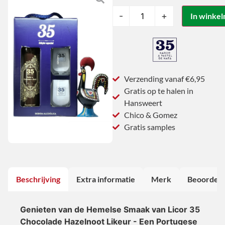
-
+
In winke
Verzending vanaf €6,95
Gratis op te halen in
Hansweert
Chico & Gomez
Gratis samples
Beschrijving
Extra informatie
Merk
Beoordeli
Genieten van de Hemelse Smaak van Licor 35
Chocolade Hazelnoot Likeur - Een Portugese