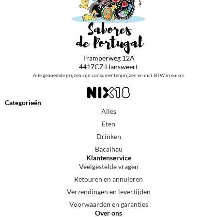
Tramperweg 12A
4417CZ Hansweert
Alle genoemde prijzen zijn consumentenprijzen en incl. BTW in euro’s
Categorieën
Alles
Eten
Drinken
Bacalhau
Klantenservice
Veelgestelde vragen
Retouren en annuleren
Verzendingen en levertijden
Voorwaarden en garanties
Over ons