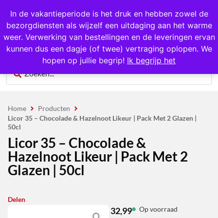
1000+ producten op voorraad
In de vakantieperiode is het druk en hebben zowel de
bezorgdiensten als wijzelf een uitdaging aan het warme
0
weer. Verwerking van bestellingen en de leveringen ervan
kunnen dus een dagje (of twee) vertraging oplopen. We
hopen op jullie begrip!
Ik begrijp het
Home
Producten
Licor 35 – Chocolade & Hazelnoot Likeur | Pack Met 2 Glazen |
50cl
Licor 35 – Chocolade &
Hazelnoot Likeur | Pack Met 2
Glazen | 50cl
Delen
Op voorraad
32,99