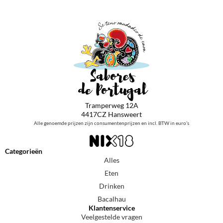
Tramperweg 12A
4417CZ Hansweert
Alle genoemde prijzen zijn consumentenprijzen en incl. BTW in euro’s
Categorieën
Alles
Eten
Drinken
Bacalhau
Klantenservice
Veelgestelde vragen