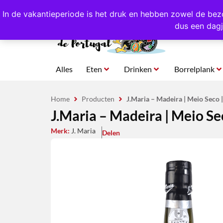
4,8/5,0 sterren
beoordeeld!
Eigen import uit Po
In de vakantieperiode is het druk en hebben zowel de bez
dus een dagj
Alles
Eten
Drinken
Borrelplank
Home
Producten
J.Maria – Madeira | Meio Seco |
J.Maria – Madeira | Meio Sec
Merk:
J. Maria
Delen