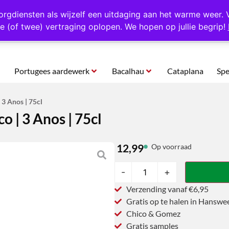
rtugal
Altijd 1000 verschillende producten op voorraad
Gratis o
orgdiensten als wijzelf een uitdaging aan het warme weer. 
e (of twee) vertraging oplopen. We hopen op jullie begrip!
Portugees aardewerk
Bacalhau
Cataplana
Spe
 3 Anos | 75cl
o | 3 Anos | 75cl
12,99
Op voorraad
-
+
Verzending vanaf €6,95
Gratis op te halen in Hanswe
Chico & Gomez
Gratis samples