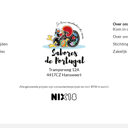
Over on
Kom in 
Over on
ijden
Stichtin
ies
Zakelijk
Tramperweg 12A
4417CZ Hansweert
Alle genoemde prijzen zijn consumentenprijzen en incl. BTW in euro’s