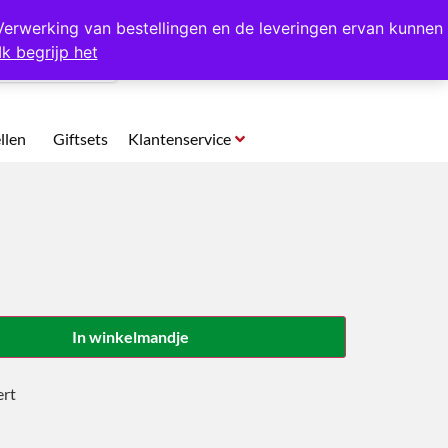
p te halen in Hansweert
Verwerking van bestellingen en de leveringen ervan kunnen
Ik begrijp het
0
llen
Giftsets
Klantenservice
In winkelmandje
ert