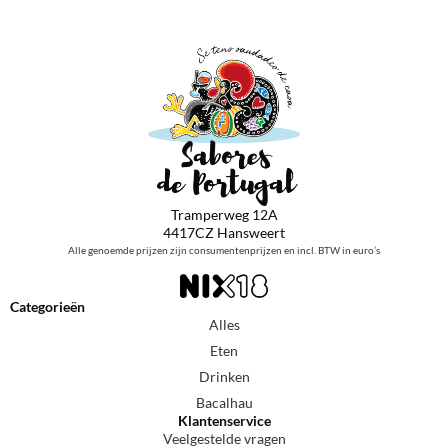
Tramperweg 12A
4417CZ Hansweert
Alle genoemde prijzen zijn consumentenprijzen en incl. BTW in euro’s
Categorieën
Alles
Eten
Drinken
Bacalhau
Klantenservice
Veelgestelde vragen