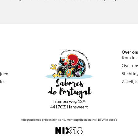
Over on
Kom in 
Over on
ijden
Stichtin
ies
Zakelijk
Tramperweg 12A
4417CZ Hansweert
Alle genoemde prijzen zijn consumentenprijzen en incl. BTW in euro’s