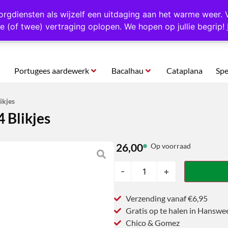
rtugal
Altijd 1000 verschillende producten op voorraad
Gratis o
orgdiensten als wijzelf een uitdaging aan het warme weer. 
e (of twee) vertraging oplopen. We hopen op jullie begrip!
Portugees aardewerk
Bacalhau
Cataplana
Spe
ikjes
4 Blikjes
26,00
Op voorraad
-
+
Verzending vanaf €6,95
Gratis op te halen in Hanswe
Chico & Gomez