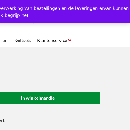
p te halen in Hansweert
Verwerking van bestellingen en de leveringen ervan kunnen
Ik begrijp het
0
llen
Giftsets
Klantenservice
In winkelmandje
ert