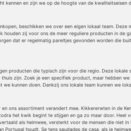
t kennen en zijn we op de hoogte van de kwaliteitseisen 
inkopen, beschikken we over een eigen lokaal team. Deze
ok houden zij voor ons de meer reguliere producten in de g
gen dat er regelmatig pareltjes gevonden worden die buiten
igen producten die typisch zijn voor die regio. Deze lokal
 thuis zijn. Zoek je een specifiek product, maar hebben we
t we kunnen doen. Dankzij ons lokale team kunnen we loka
r en ons assortiment verandert mee. Kikkererwten in de Ke
odra het kwik begint te stijgen en ga zo maar door. Heel v
ertaald als heimwee, versterkt voor de mensen die niet in 
an Portugal houdt. Se tens saudades de casa, als je heimwe