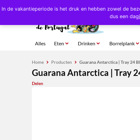
4,8/5,0 sterren
beoordeeld!
Eigen import uit Po
In de vakantieperiode is het druk en hebben zowel de bez
dus een dagj
Alles
Eten
Drinken
Borrelplank
Home
Producten
Guarana Antarctica | Tray 24 Bl
Guarana Antarctica | Tray 2
Delen