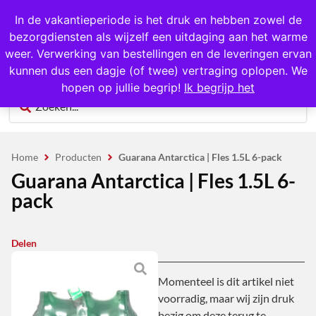
1000+ producten op voorraad
In de vakantieperiode is het druk en hebben zowel de
bezorgdiensten als wijzelf een uitdaging aan het warme
0
weer. Verwerking van bestellingen en de leveringen ervan
kunnen dus een dagje (of twee) vertraging oplopen. We
hopen op jullie begrip!
Ik begrijp het
Home
Producten
Guarana Antarctica | Fles 1.5L 6-pack
Guarana Antarctica | Fles 1.5L 6-
pack
Delen
Momenteel is dit artikel niet
voorradig, maar wij zijn druk
bezig om deze terug te