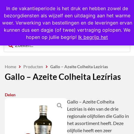
1000+ producten op voorraad
In de vakantieperiode is het druk en hebben zowel de
bezorgdiensten als wijzelf een uitdaging aan het warme
0
weer. Verwerking van bestellingen en de leveringen ervan
kunnen dus een dagje (of twee) vertraging oplopen. We
hopen op jullie begrip!
Ik begrijp het
Home
Producten
Gallo – Azeite Colheita Lezírias
Gallo – Azeite Colheita Lezírias
Delen
Gallo – Azeite Colheita
Lezírias is één van de drie
regionale olijfolien die Gallo in
het assortiment heeft. Deze
olijfolie heeft een zeer