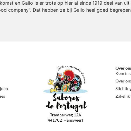
mst en Gallo is er trots op hier al sinds 1919 deel van ui
od company". Dat hebben ze bij Gallo heel goed begrepen. W
Over on
Kom in 
Over on
ijden
Stichtin
ies
Zakelijk
Tramperweg 12A
4417CZ Hansweert