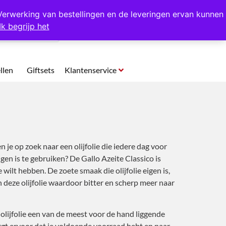
p te halen in Hansweert
Verwerking van bestellingen en de leveringen ervan kunnen
Ik begrijp het
0
llen
Giftsets
Klantenservice
n je op zoek naar een olijfolie die iedere dag voor
en is te gebruiken? De Gallo Azeite Classico is
e wilt hebben. De zoete smaak die olijfolie eigen is,
 deze olijfolie waardoor bitter en scherp meer naar
e olijfolie een van de meest voor de hand liggende
orgt ervoor dat je voldoende voorraad hebt en naar