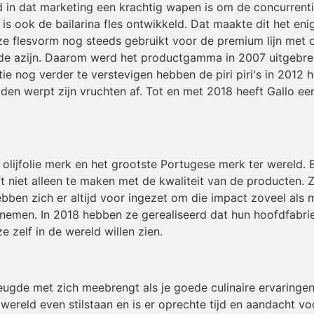
in dat marketing een krachtig wapen is om de concurrentie
is ook de bailarina fles ontwikkeld. Dat maakte dit het en
flesvorm nog steeds gebruikt voor de premium lijn met olijf
oede azijn. Daarom werd het productgamma in 2007 uitgebre
ie nog verder te verstevigen hebben de piri piri's in 2012
den werpt zijn vruchten af. Tot en met 2018 heeft Gallo een
 olijfolie merk en het grootste Portugese merk ter wereld.
t niet alleen te maken met de kwaliteit van de producten. Z
bben zich er altijd voor ingezet om die impact zoveel als 
 nemen. In 2018 hebben ze gerealiseerd dat hun hoofdfabriek
 zelf in de wereld willen zien.
reugde met zich meebrengt als je goede culinaire ervaringe
e wereld even stilstaan en is er oprechte tijd en aandacht v