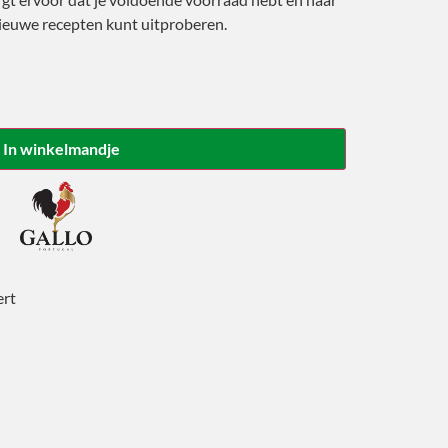
nieuwe recepten kunt uitproberen.
In winkelmandje
ert