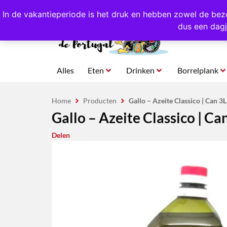
4,8/5,0 sterren
beoordeeld!
Eigen import uit Po
In de vakantieperiode is het druk en hebben zowel de bez
dus een dagj
Alles
Eten
Drinken
Borrelplank
Home
Producten
Gallo – Azeite Classico | Can 3L
Gallo – Azeite Classico | Ca
Delen