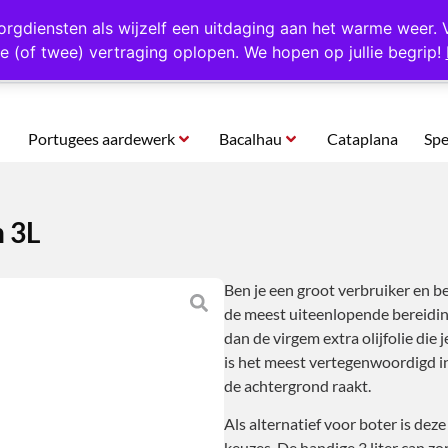
rtugal
Altijd 1000 verschillende producten op voorraad
Gratis o
orgdiensten als wijzelf een uitdaging aan het warme weer. 
e (of twee) vertraging oplopen. We hopen op jullie begrip!
Portugees aardewerk
Bacalhau
Cataplana
Spe
n 3L
Ben je een groot verbruiker en be
de meest uiteenlopende bereiding
dan de virgem extra olijfolie die j
is het meest vertegenwoordigd in
de achtergrond raakt.
Als alternatief voor boter is dez
keuzes. De handige 3 liter can z