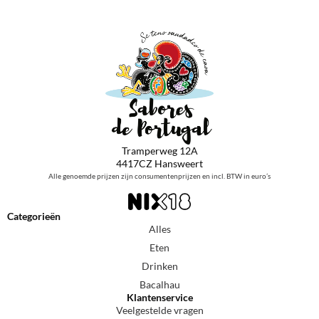
Tramperweg 12A
4417CZ Hansweert
Alle genoemde prijzen zijn consumentenprijzen en incl. BTW in euro’s
Categorieën
Alles
Eten
Drinken
Bacalhau
Klantenservice
Veelgestelde vragen