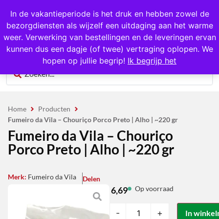
1000+ producten op voorraad
In de vakantieperiode is het druk en hebben zowel de
bezorgdiensten als wijzelf een uitdaging aan het warme
0
weer. Verwerking van bestellingen en de leveringen ervan
kunnen dus een dagje (of twee) vertraging oplopen. We
hopen op jullie begrip!
Ik begrijp het
Home
Producten
Fumeiro da Vila – Chouriço Porco Preto | Alho | ~220 gr
Fumeiro da Vila – Chouriço
Porco Preto | Alho | ~220 gr
Merk:
Fumeiro da Vila
Delen
Op voorraad
6,69
-
+
In winke