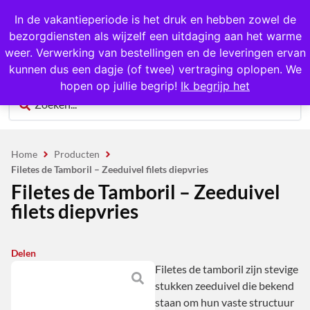
1000+ producten op voorraad
In de vakantieperiode is het druk en hebben zowel de
bezorgdiensten als wijzelf een uitdaging aan het warme
0
weer. Verwerking van bestellingen en de leveringen ervan
kunnen dus een dagje (of twee) vertraging oplopen. We
hopen op jullie begrip!
Ik begrijp het
Home
Producten
Filetes de Tamboril – Zeeduivel filets diepvries
Filetes de Tamboril – Zeeduivel
filets diepvries
Delen
Filetes de tamboril zijn stevige
stukken zeeduivel die bekend
staan om hun vaste structuur