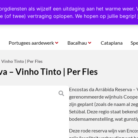
rtugal
Altijd 1000 verschillende producten op voorraad
Gratis o
orgdiensten als wijzelf een uitdaging aan het warme weer. 
e (of twee) vertraging oplopen. We hopen op jullie begrip!
Portugees aardewerk
Bacalhau
Cataplana
Spe
 Vinho Tinto | Per Fles
a – Vinho Tinto | Per Fles
Encostas da Arrábida Reserva – V
gerenommeerde wijnhuis Cooperat
zijn geplant (zoals de naam al ze
Setúbal. Deze regio staat bekend
bodemsamenstelling, wat gunsti
Deze rode reserva wijn van Encos
prijs/kwaliteit verhouding wat h