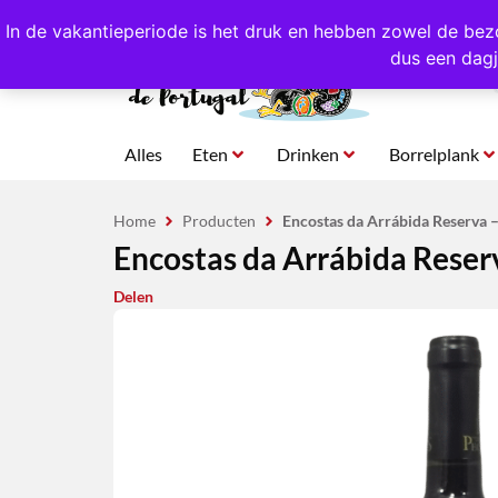
4,8/5,0 sterren
beoordeeld!
Eigen import uit Po
In de vakantieperiode is het druk en hebben zowel de bez
dus een dagj
Alles
Eten
Drinken
Borrelplank
Home
Producten
Encostas da Arrábida Reserva –
Encostas da Arrábida Reserv
Delen