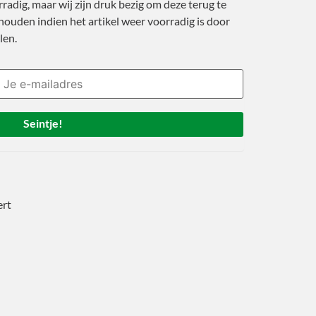
rradig, maar wij zijn druk bezig om deze terug te
ouden indien het artikel weer voorradig is door
len.
Seintje!
ert