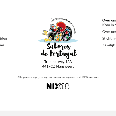
Over on
Kom in 
Over on
ijden
Stichtin
ies
Zakelijk
Tramperweg 12A
4417CZ Hansweert
Alle genoemde prijzen zijn consumentenprijzen en incl. BTW in euro’s