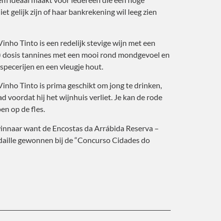
et gelijk zijn of haar bankrekening wil leeg zien
inho Tinto is een redelijk stevige wijn met een
) dosis tannines met een mooi rond mondgevoel en
pecerijen en een vleugje hout.
inho Tinto is prima geschikt om jong te drinken,
had voordat hij het wijnhuis verliet. Je kan de rode
pen op de fles.
winnaar want de Encostas da Arrábida Reserva –
daille gewonnen bij de “Concurso Cidades do