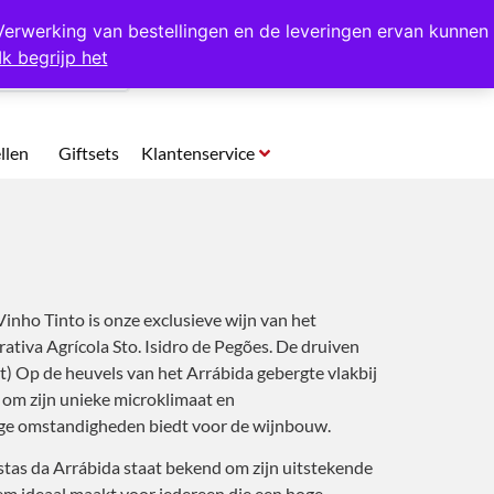
p te halen in Hansweert
Verwerking van bestellingen en de leveringen ervan kunnen
Ik begrijp het
0
llen
Giftsets
Klantenservice
inho Tinto is onze exclusieve wijn van het
iva Agrícola Sto. Isidro de Pegões. De druiven
gt) Op de heuvels van het Arrábida gebergte vlakbij
 om zijn unieke microklimaat en
ge omstandigheden biedt voor de wijnbouw.
tas da Arrábida staat ​​bekend om zijn uitstekende
em ideaal maakt voor iedereen die een hoge