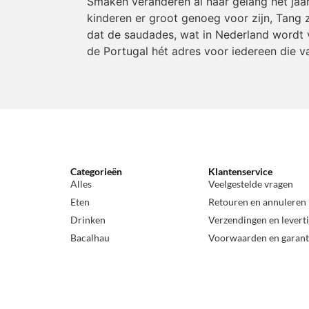
Smaken veranderen al naar gelang het jaa
kinderen er groot genoeg voor zijn, Tang z
dat de saudades, wat in Nederland wordt v
de Portugal hét adres voor iedereen die v
Categorieën
Klantenservice
Alles
Veelgestelde vragen
Eten
Retouren en annuleren
Drinken
Verzendingen en levert
Bacalhau
Voorwaarden en garant