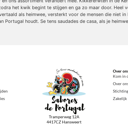
r en ons assortiment verandert mee. Kikkererwten in de Ke
odra het kwik begint te stijgen en ga zo maar door. Heel v
ertaald als heimwee, versterkt voor de mensen die niet in 
an Portugal houdt. Se tens saudades de casa, als je heimwe
Over on
Kom in 
Over on
ijden
Stichtin
ies
Zakelijk
Tramperweg 12A
4417CZ Hansweert