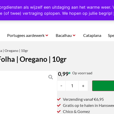
rtugal
Altijd 1000 verschillende producten op voorraad
Gratis o
orgdiensten als wijzelf een uitdaging aan het warme weer. 
e (of twee) vertraging oplopen. We hopen op jullie begrip!
Portugees aardewerk
Bacalhau
Cataplana
Spe
 | Oregano | 10gr
lha | Oregano | 10gr
0,99
Op voorraad
-
+
Verzending vanaf €6,95
Gratis op te halen in Hanswe
Chico & Gomez