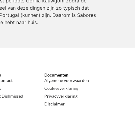
rst periode, Gorilla kauwgom zodra de
eel van deze dingen zijn zo typisch dat
Portugal (kunnen) zijn. Daarom is Sabores
e hebt naar huis.
s
Documenten
contact
Algemene voorwaarden
s
Cookiesverklaring
g Dishmissed
Privacyverklaring
Disclaimer