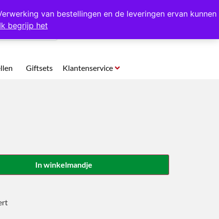
p te halen in Hansweert
Verwerking van bestellingen en de leveringen ervan kunnen
Ik begrijp het
0
llen
Giftsets
Klantenservice
In winkelmandje
ert