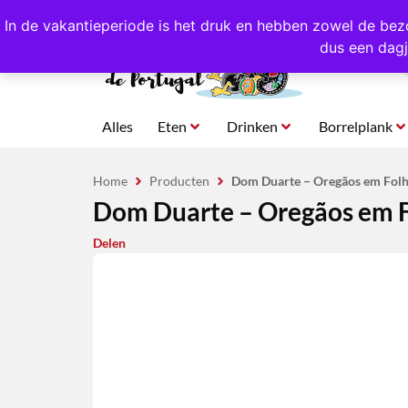
4,8/5,0 sterren
beoordeeld!
Eigen import uit Po
In de vakantieperiode is het druk en hebben zowel de bez
dus een dagj
Alles
Eten
Drinken
Borrelplank
Home
Producten
Dom Duarte – Oregãos em Folha
Dom Duarte – Oregãos em Fo
Delen